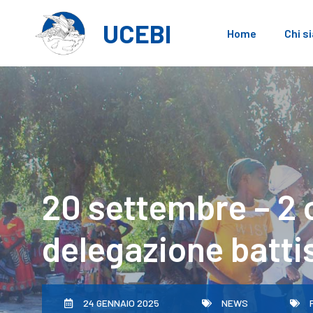
Vai
al
UCEBI
Home
Chi s
contenuto
20 settembre – 2 ot
delegazione batti
24 GENNAIO 2025
NEWS