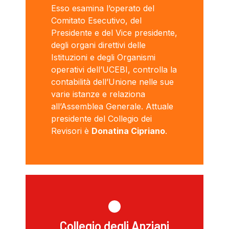
Esso esamina l’operato del
Comitato Esecutivo, del
Presidente e del Vice presidente,
degli organi direttivi delle
Istituzioni e degli Organismi
operativi dell’UCEBI, controlla la
contabilità dell’Unione nelle sue
varie istanze e relaziona
all’Assemblea Generale. Attuale
presidente del Collegio dei
Revisori è
Donatina Cipriano
.
Collegio degli Anziani