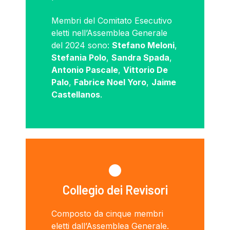
Membri del Comitato Esecutivo
eletti nell’Assemblea Generale
del 2024 sono:
Stefano Meloni
,
Stefania Polo
,
Sandra Spada
,
Antonio Pascale
,
Vittorio De
Palo
,
Fabrice Noel Yoro
,
Jaime
Castellanos
.
Collegio dei Revisori
Composto da cinque membri
eletti dall’Assemblea Generale.