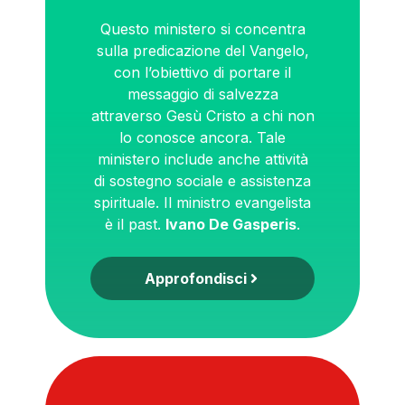
Questo ministero si concentra
sulla predicazione del Vangelo,
con l’obiettivo di portare il
messaggio di salvezza
attraverso Gesù Cristo a chi non
lo conosce ancora. Tale
ministero include anche attività
di sostegno sociale e assistenza
spirituale. Il ministro evangelista
è il past.
Ivano De Gasperis
.
Approfondisci