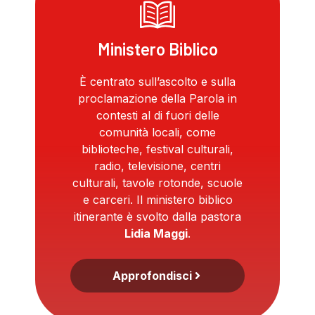
Ministero Biblico
È centrato sull’ascolto e sulla
proclamazione della Parola in
contesti al di fuori delle
comunità locali, come
biblioteche, festival culturali,
radio, televisione, centri
culturali, tavole rotonde, scuole
e carceri. Il ministero biblico
itinerante è svolto dalla pastora
Lidia Maggi
.
Approfondisci