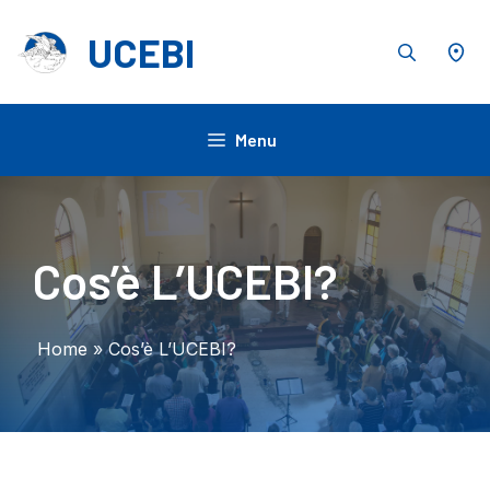
Vai
al
UCEBI
contenuto
Menu
Cos’è L’UCEBI?
Home
»
Cos’è L’UCEBI?