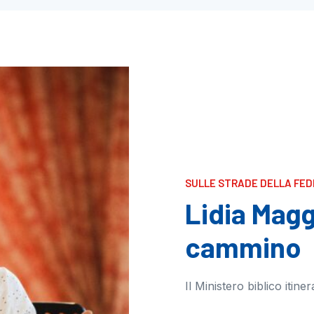
SULLE STRADE DELLA FED
Lidia Magg
cammino
Il Ministero biblico itin