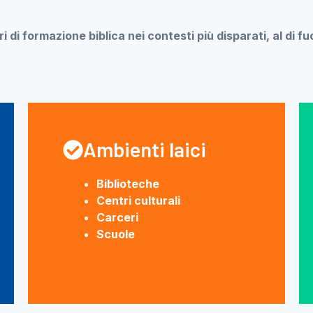
 di formazione biblica nei contesti più disparati, al di fuo
Ambienti laici
Biblioteche
Centri culturali
Carceri
Scuole