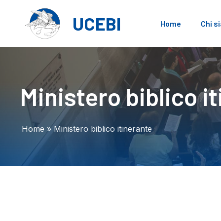
Vai
al
UCEBI
Home
Chi s
contenuto
Ministero biblico i
Home
»
Ministero biblico itinerante