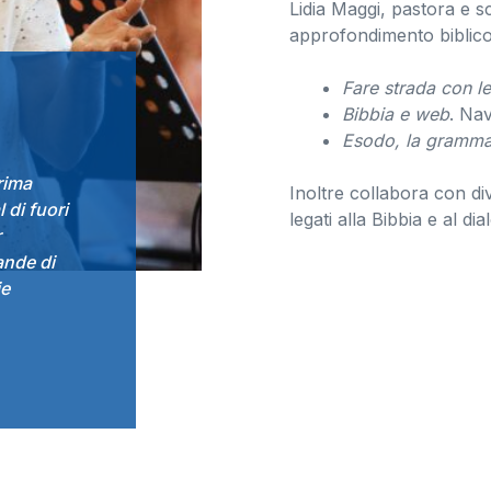
Lidia Maggi, pastora e scr
approfondimento biblico.
Fare strada con le
Bibbia e web
. Nav
Esodo, la grammat
prima
Inoltre collabora con div
 di fuori
legati alla Bibbia e al d
r
ande di
ie