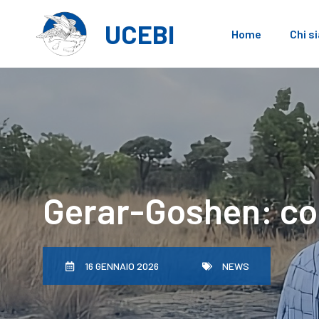
Vai
al
UCEBI
Home
Chi s
contenuto
Gerar-Goshen: col
16 GENNAIO 2026
NEWS