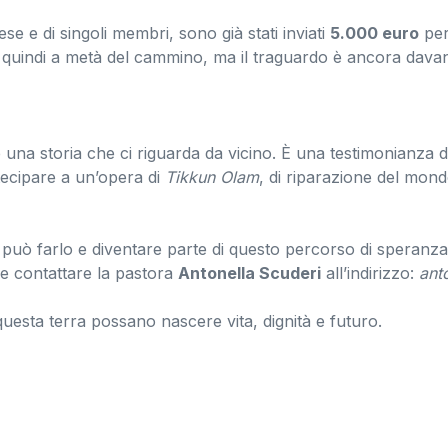
se e di singoli membri, sono già stati inviati
5.000 euro
per
 quindi a metà del cammino, ma il traguardo è ancora davant
a storia che ci riguarda da vicino. È una testimonianza di 
tecipare a un’opera di
Tikkun Olam
, di riparazione del mon
può farlo e diventare parte di questo percorso di speranza
le contattare la pastora
Antonella Scuderi
all’indirizzo:
ant
esta terra possano nascere vita, dignità e futuro.