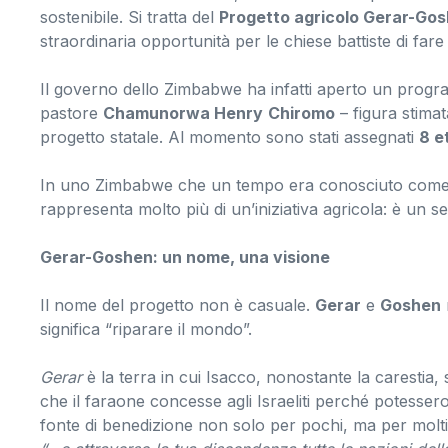
sostenibile. Si tratta del
Progetto agricolo Gerar-Go
straordinaria opportunità per le chiese battiste di far
Il governo dello Zimbabwe ha infatti aperto un programma
pastore
Chamunorwa Henry
Chiromo
– figura stimat
progetto statale. Al momento sono stati assegnati
8 et
In uno Zimbabwe che un tempo era conosciuto come il 
rappresenta molto più di un’iniziativa agricola: è un 
Gerar-Goshen: un nome, una visione
Il nome del progetto non è casuale.
Gerar
e
Goshen
significa “riparare il mondo”.
Gerar
è la terra in cui Isacco, nonostante la caresti
che il faraone concesse agli Israeliti perché potessero
fonte di benedizione non solo per pochi, ma per molti