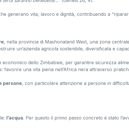
la terra saranno benedette…”
(Genesi 26, 4).
e che generano vita, lavoro e dignità, contribuendo a “ripara
we
, nella provincia di Mashonaland West, una zona centrale d
ostruire un’azienda agricola sostenibile, diversificata e ca
ale economico dello Zimbabwe, per garantire sicurezza alim
e: favorire una vita piena nell’Africa nera attraverso pratich
e persone
, con particolare attenzione a persone in difficol
le:
l’acqua
. Per questo il primo passo concreto è stato l’av