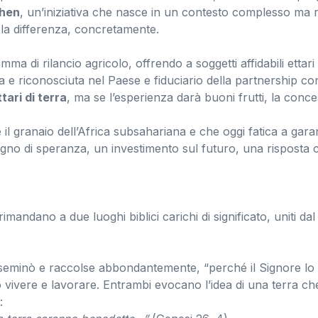
shen
, un’iniziativa che nasce in un contesto complesso ma r
e la differenza, concretamente.
 di rilancio agricolo, offrendo a soggetti affidabili ettari d
a e riconosciuta nel Paese e fiduciario della partnership c
tari di terra
, ma se l’esperienza darà buoni frutti, la conc
granaio dell’Africa subsahariana e che oggi fatica a garan
segno di speranza, un investimento sul futuro, una risposta 
rimandano a due luoghi biblici carichi di significato, uniti da
a, seminò e raccolse abbondantemente, “perché il Signore lo
 vivere e lavorare. Entrambi evocano l’idea di una terra che
: