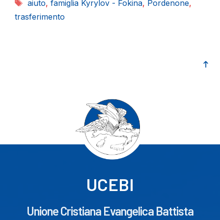
Tag
aiuto
,
famiglia Kyrylov - Fokina
,
Pordenone
,
trasferimento
UCEBI
Unione Cristiana Evangelica Battista