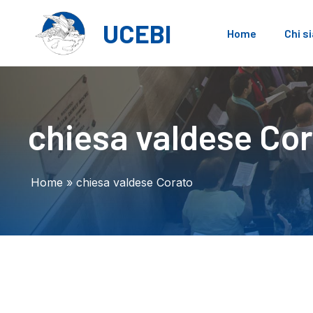
Vai
al
UCEBI
Home
Chi s
contenuto
chiesa valdese Co
Home
»
chiesa valdese Corato