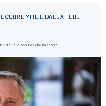
AL CUORE MITE E DALLA FEDE
’Ucebi e nelle comunità che ha servito …