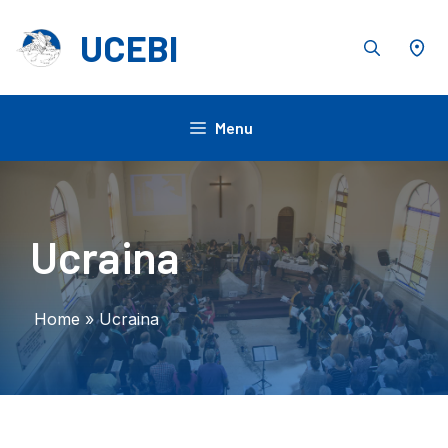
Vai
al
UCEBI
contenuto
Menu
Ucraina
Home
»
Ucraina